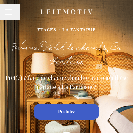
Partager la page
Menu carrière
ETAGES
·
LA FANTAISIE
Femme/Valet de chambre La
Fantaisie
Prêt(e) à faire de chaque chambre une parenthèse
parfaite à La Fantaisie ?
Postulez